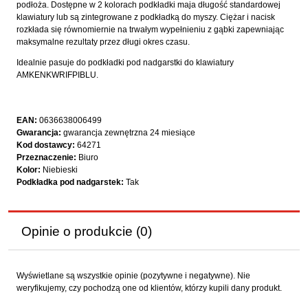
podłoża. Dostępne w 2 kolorach podkładki maja długość standardowej
klawiatury lub są zintegrowane z podkładką do myszy. Ciężar i nacisk
rozkłada się równomiernie na trwałym wypełnieniu z gąbki zapewniając
maksymalne rezultaty przez długi okres czasu.
Idealnie pasuje do podkładki pod nadgarstki do klawiatury
AMKENKWRIFPIBLU.
EAN:
0636638006499
Gwarancja:
gwarancja zewnętrzna 24 miesiące
Kod dostawcy:
64271
Przeznaczenie:
Biuro
Kolor:
Niebieski
Podkładka pod nadgarstek:
Tak
Opinie o produkcie (0)
Wyświetlane są wszystkie opinie (pozytywne i negatywne). Nie
weryfikujemy, czy pochodzą one od klientów, którzy kupili dany produkt.