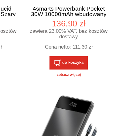
ucid
4smarts Powerbank Pocket
 Szary
30W 10000mAh wbudowany
kabel USB-C 15cm
136,90 zł
kosztów
zawiera 23,00% VAT, bez kosztów
dostawy
ł
Cena netto:
111,30 zł
do koszyka
zobacz więcej