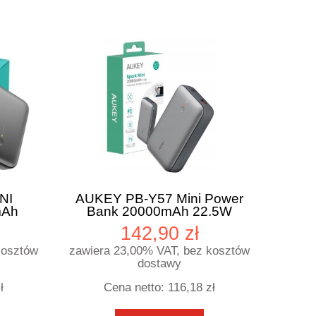
NI
AUKEY PB-Y57 Mini Power
mAh
Bank 20000mAh 22.5W
QC
2xUSB PD 3.0 QC 3.0 LED
142,90 zł
kosztów
zawiera 23,00% VAT, bez kosztów
dostawy
ł
Cena netto:
116,18 zł