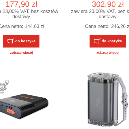
000mAh 45W Szary
z wbudowanym kable
177,90 zł
302,90 zł
C LCD
a 23,00% VAT, bez kosztów
zawiera 23,00% VAT, bez 
dostawy
dostawy
Cena netto:
144,63 zł
Cena netto:
246,26 z
do koszyka
do koszyka
zobacz więcej
zobacz więcej