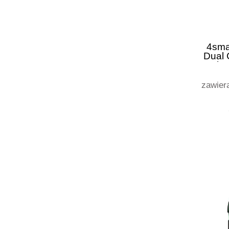
4sma
Dual
z wbu
zawier