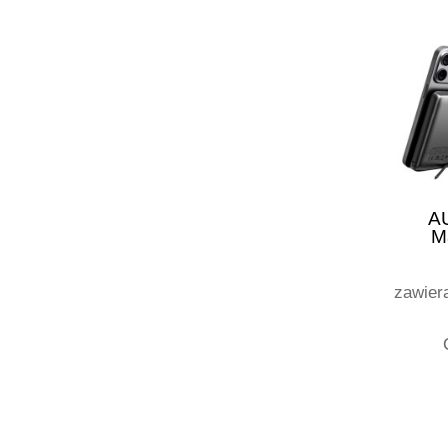
A
M
1
zawier