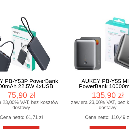
Y PB-Y53P PowerBank
AUKEY PB-Y55 MI
00mAh 22.5W 4xUSB
PowerBank 10000
kabel USB-C
22.5W 2xUSB PD 
75,90 zł
135,90 zł
a 23,00% VAT, bez kosztów
zawiera 23,00% VAT, bez 
dostawy
dostawy
Cena netto:
61,71 zł
Cena netto:
110,49 z