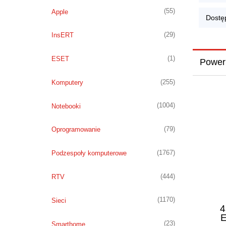
(55)
Apple
Dostę
(29)
InsERT
(1)
ESET
Power
(255)
Komputery
(1004)
Notebooki
(79)
Oprogramowanie
(1767)
Podzespoły komputerowe
(444)
RTV
(1170)
Sieci
4
E
(23)
Smarthome