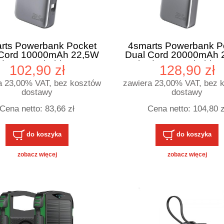
rts Powerbank Pocket
4smarts Powerbank P
 Cord 10000mAh 22,5W
Dual Cord 20000mAh 
dowanym kablem USB-
z wbudowanym kable
102,90 zł
128,90 zł
C 15cm Szary
C 15cm Szary
a 23,00% VAT, bez kosztów
zawiera 23,00% VAT, bez 
dostawy
dostawy
Cena netto:
83,66 zł
Cena netto:
104,80 z
do koszyka
do koszyka
zobacz więcej
zobacz więcej