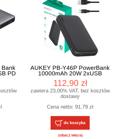
 Bank
AUKEY PB-Y46P PowerBank
SB PD
10000mAh 20W 2xUSB
kabel USB-C
112,90 zł
kosztów
zawiera 23,00% VAT, bez kosztów
dostawy
ł
Cena netto:
91,79 zł
do koszyka
zobacz więcej