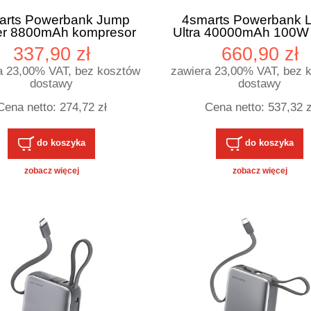
arts Powerbank Jump
4smarts Powerbank L
ter 8800mAh kompresor
Ultra 40000mAh 100W
latarka PitStop+
337,90 zł
660,90 zł
a 23,00% VAT, bez kosztów
zawiera 23,00% VAT, bez 
dostawy
dostawy
Cena netto:
274,72 zł
Cena netto:
537,32 z
do koszyka
do koszyka
zobacz więcej
zobacz więcej