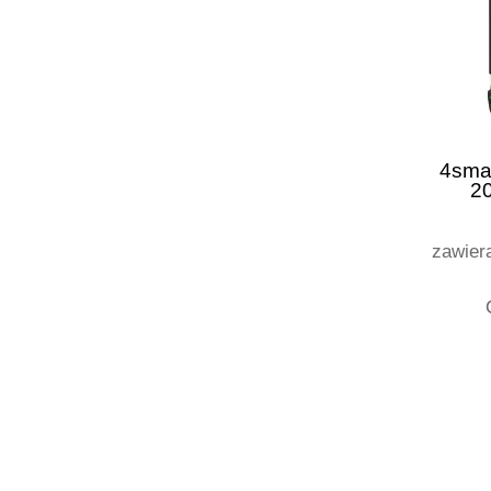
4sma
2
Rug
zawier