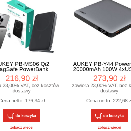
UKEY PB-MS06 Qi2
AUKEY PB-Y44 Power
agSafe PowerBank
20000mAh 100W 4xU
0000mAh 30W PD
3.0 QC 3.0 LED
216,90 zł
273,90 zł
a 23,00% VAT, bez kosztów
zawiera 23,00% VAT, bez 
dostawy
dostawy
Cena netto:
176,34 zł
Cena netto:
222,68 z
do koszyka
do koszyka
zobacz więcej
zobacz więcej