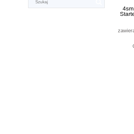
4sm
Star
zawier