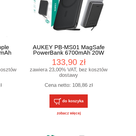
pple
AUKEY PB-MS01 MagSafe
0mAh
PowerBank 6700mAh 20W
LED USB-C
133,90 zł
kosztów
zawiera 23,00% VAT, bez kosztów
dostawy
ł
Cena netto:
108,86 zł
do koszyka
zobacz więcej