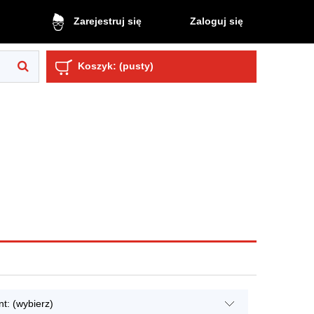
Zaloguj się
Zarejestruj się
Koszyk:
(pusty)
t: (wybierz)