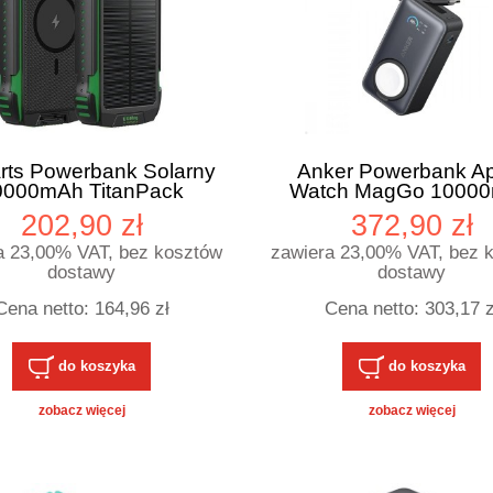
rts Powerbank Solarny
Anker Powerbank A
0000mAh TitanPack
Watch MagGo 1000
ged UltiMag Zielony
czarny
202,90 zł
372,90 zł
a 23,00% VAT, bez kosztów
zawiera 23,00% VAT, bez 
dostawy
dostawy
Cena netto:
164,96 zł
Cena netto:
303,17 z
do koszyka
do koszyka
zobacz więcej
zobacz więcej