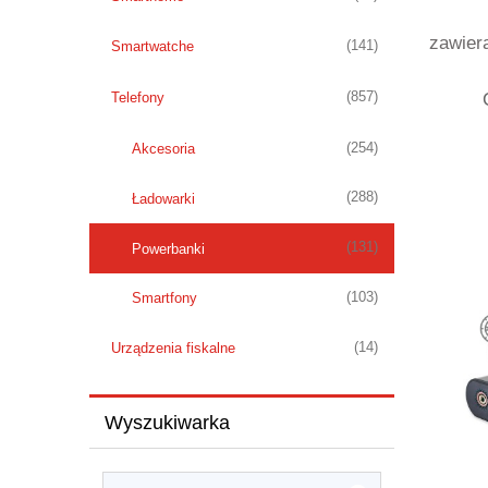
20
zawier
(141)
Smartwatche
(857)
Telefony
(254)
Akcesoria
(288)
Ładowarki
(131)
Powerbanki
(103)
Smartfony
(14)
Urządzenia fiskalne
Wyszukiwarka