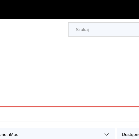
rie: iMac
Dostępno