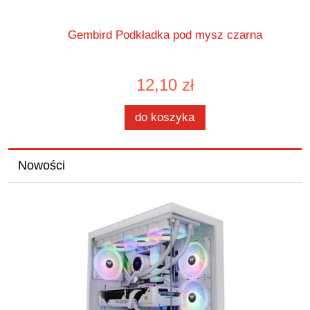
Gembird Podkładka pod mysz czarna
C
12,10 zł
do koszyka
Nowości