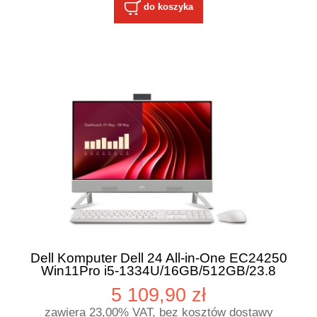
do koszyka
Dell Komputer Dell 24 All-in-One EC24250
Win11Pro i5-1334U/16GB/512GB/23.8
FHD/Intel UHD
5 109,90 zł
Graphics/Cam/WLAN+BT/3Y AN + BT/3Y
ProSupport
zawiera 23,00% VAT, bez kosztów dostawy