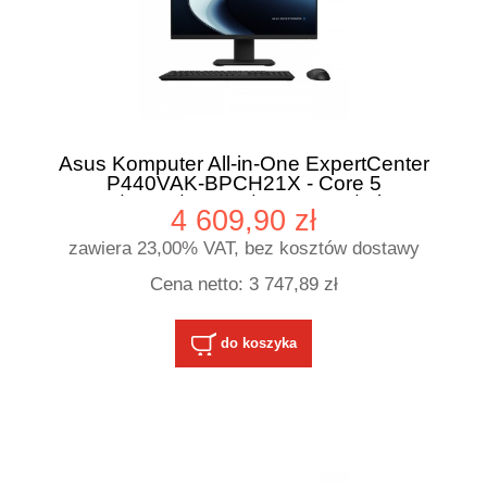
Asus Komputer All-in-One ExpertCenter
P440VAK-BPCH21X - Core 5
210H/16GB/512GB/23,8" FHD/Win 11
4 609,90 zł
PRO/3YRS
zawiera 23,00% VAT, bez kosztów dostawy
Cena netto:
3 747,89 zł
do koszyka