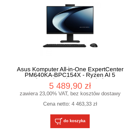
Asus Komputer All-in-One ExpertCenter
PM640KA-BPC154X - Ryzen AI 5
330/16GB/1TB/23,8" FHD/Win 11
5 489,90 zł
PRO/3YRS
zawiera 23,00% VAT, bez kosztów dostawy
Cena netto:
4 463,33 zł
do koszyka