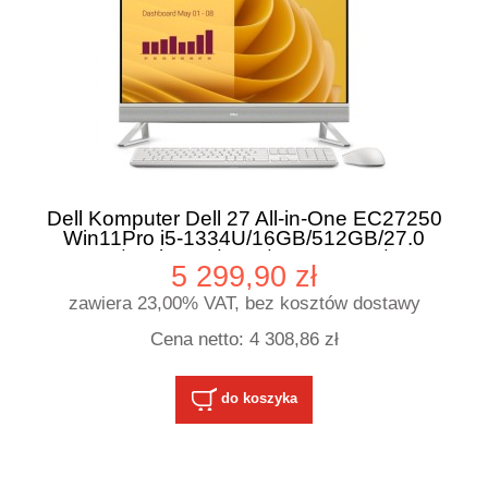
Dell Komputer Dell 27 All-in-One EC27250
Win11Pro i5-1334U/16GB/512GB/27.0
FHD/Intel UHD/Cam/WLAN + BT/3Y
5 299,90 zł
ProSupport
zawiera 23,00% VAT, bez kosztów dostawy
Cena netto:
4 308,86 zł
do koszyka