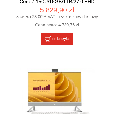
Core 7-150U/16GB/1TB/27.0 FHD
Touch/Intel Graphics/Cam/WLAN+BT/3Y
5 829,90 zł
ProSupport
zawiera 23,00% VAT, bez kosztów dostawy
Cena netto:
4 739,76 zł
do koszyka