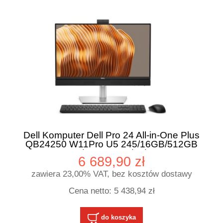
Dell Komputer Dell Pro 24 All-in-One Plus
QB24250 W11Pro U5 245/16GB/512GB
CL35/23.81 FHD/Int/FHD
6 689,90 zł
Cam/Mic/WLAN+BT/WirelessKb&Mouse/160W
zawiera 23,00% VAT, bez kosztów dostawy
Cena netto:
5 438,94 zł
do koszyka