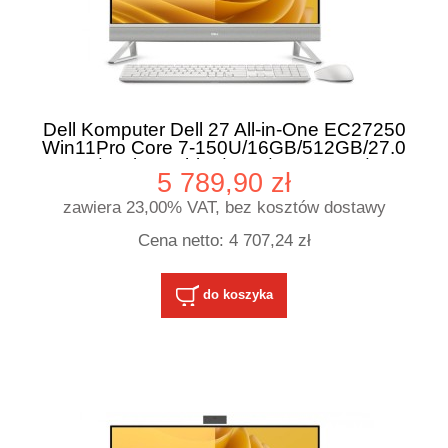
Dell Komputer Dell 27 All-in-One EC27250
Win11Pro Core 7-150U/16GB/512GB/27.0
FHD/Intel Graphics/Cam/WLAN+BT/3Y
5 789,90 zł
ProSupport
zawiera 23,00% VAT, bez kosztów dostawy
Cena netto:
4 707,24 zł
do koszyka