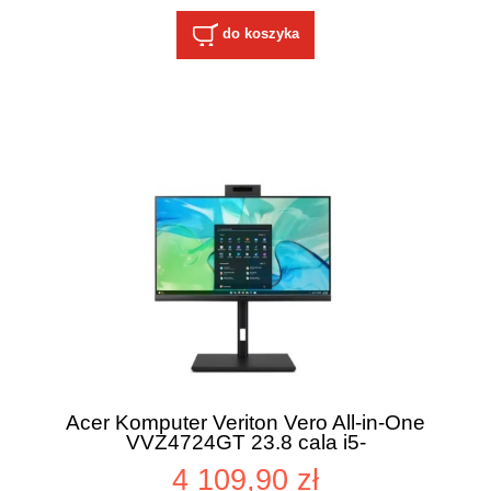
do koszyka
Acer Komputer Veriton Vero All-in-One
VVZ4724GT 23.8 cala i5-
14400U/8GB/512GB/W11PRO, 3 Years on
4 109,90 zł
Site