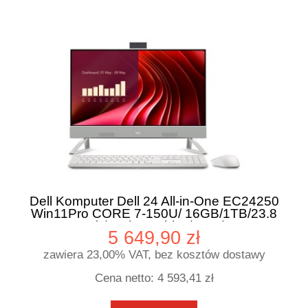
Dell Komputer Dell 24 All-in-One EC24250
Win11Pro CORE 7-150U/ 16GB/1TB/23.8
FHD Touch/Intel Graphics/Cam/WLAN +
5 649,90 zł
BT/3Y ProSupport
zawiera 23,00% VAT, bez kosztów dostawy
Cena netto:
4 593,41 zł