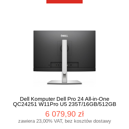
Dell Komputer Dell Pro 24 All-in-One
QC24251 W11Pro U5 235T/16GB/512GB
CL25/23.81 FHD/Int/FHD
6 079,90 zł
Cam/Mic/WLAN+BT/Kb/Mouse/3YPS
zawiera 23,00% VAT, bez kosztów dostawy