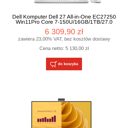
Dell Komputer Dell 27 All-in-One EC27250
Win11Pro Core 7-150U/16GB/1TB/27.0
FHD Touch/GeForce
6 309,90 zł
MX570A/Cam/WLAN+BT/3Y ProSupport
zawiera 23,00% VAT, bez kosztów dostawy
Cena netto:
5 130,00 zł
do koszyka