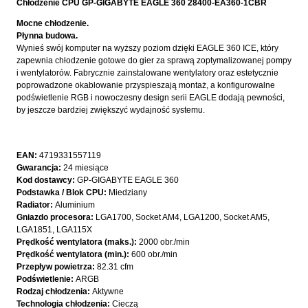
Chłodzenie CPU GP-GIGABYTE EAGLE 360 28400-EA360-1CBR
Mocne chłodzenie.
Płynna budowa.
Wynieś swój komputer na wyższy poziom dzięki EAGLE 360 ICE, który
zapewnia chłodzenie gotowe do gier za sprawą zoptymalizowanej pompy
i wentylatorów. Fabrycznie zainstalowane wentylatory oraz estetycznie
poprowadzone okablowanie przyspieszają montaż, a konfigurowalne
podświetlenie RGB i nowoczesny design serii EAGLE dodają pewności,
by jeszcze bardziej zwiększyć wydajność systemu.
EAN:
4719331557119
Gwarancja:
24 miesiące
Kod dostawcy:
GP-GIGABYTE EAGLE 360
Podstawka / Blok CPU:
Miedziany
Radiator:
Aluminium
Gniazdo procesora:
LGA1700, Socket AM4, LGA1200, Socket AM5,
LGA1851, LGA115X
Prędkość wentylatora (maks.):
2000 obr./min
Prędkość wentylatora (min.):
600 obr./min
Przepływ powietrza:
82.31 cfm
Podświetlenie:
ARGB
Rodzaj chłodzenia:
Aktywne
Technologia chłodzenia:
Cieczą